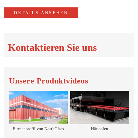
Play
Mute
Enter
fulls
DETAILS ANSEHEN
Kontaktieren Sie uns
Unsere Produktvideos
Firmenprofil von NorthGlass
Härteofen