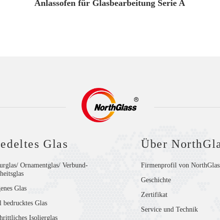
Anlassofen für Glasbearbeitung Serie A
edeltes Glas
Über NorthGl
urglas/ Ornamentglas/ Verbund-
Firmenprofil von NorthGlas
heitsglas
Geschichte
enes Glas
Zertifikat
l bedrucktes Glas
Service und Technik
hrittliches Isolierglas