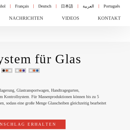
ñol
Français
Deutsch
日本語
العربية
Português
NACHRICHTEN
VIDEOS
KONTAKT
ystem für Glas
slagerung, Glastransportwagen, Handtragegurten,
em Kontrollsystem. Für Massenproduktionen können bis zu 5
n, sodass eine große Menge Glasscheiben gleichzeitig bearbeitet
NSCHLAG ERHALTEN