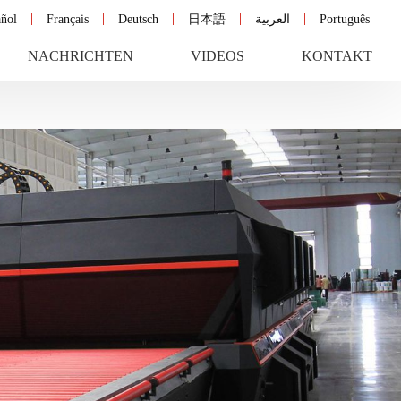
ñol
Français
Deutsch
日本語
العربية
Português
NACHRICHTEN
VIDEOS
KONTAKT