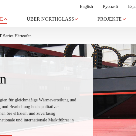
English
Русский
Espa
E
ÜBER NORTHGLASS
PROJEKTE
T Series Härteofen
en
ogien für gleichmäßige Wärmeverteilung und
ng und Bearbeitung hochqualitativer
en Sie effizient und zuverlässig
nationale und internationale Marktführer in